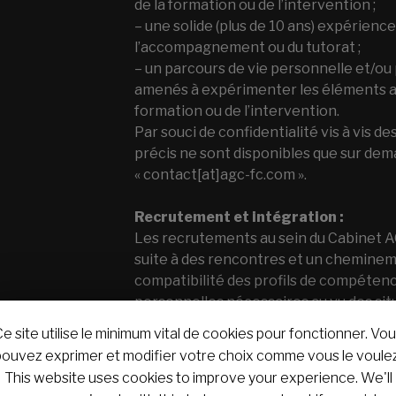
de la formation ou de l’intervention ;
– une solide (plus de 10 ans) expérience
l’accompagnement ou du tutorat ;
– un parcours de vie personnelle et/ou 
amenés à expérimenter les éléments ab
formation ou de l’intervention.
Par souci de confidentialité vis à vis de
précis ne sont disponibles que sur dem
« contact[at]agc-fc.com ».
Recrutement et intégration :
Les recrutements au sein du Cabinet A
suite à des rencontres et un chemineme
compatibilité des profils de compétenc
personnelles nécessaires au vu des sit
rencontrées.
e site utilise le minimum vital de cookies pour fonctionner. Vo
Le parcours de recrutement et d’intég
pouvez exprimer et modifier votre choix comme vous le voulez
suit :
This website uses cookies to improve your experience. We'll
– rencontre du ou de la candidate ;