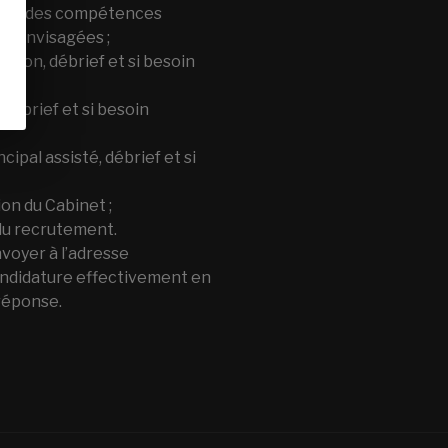
tés et des compétences
ns envisagées ;
ction, débrief et si besoin
débrief et si besoin
ipal assisté, débrief et si
ion du Cabinet ;
 du recrutement.
voyer à l’adresse
candidature effectivement en
 réponse.