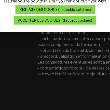
assume you're ok with this, but you can opt-out if you wish.
– entretien de vérification des affini
nécessaires avec le type d’interventio
REGLAGE DES COOKIES - (Cookie settings)
– participation comme stagiaire à une a
ACCEPTER LES COOKIES - (I accept cookies)
complément de formation ;
– participation comme co-intervenant, 
complément de formation ;
– participation comme intervenant princ
besoin complément de formation ;
– consultation du Conseil d’Administrat
– si accord, validation et formalisation
Les candidatures éventuelles sont à en
« contact[at]agc-fc.com ». Seules les 
lien avec le métier feront l’objet d’une