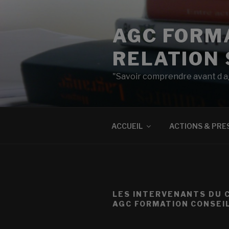
Aller
au
AGC FORMA
contenu
principal
RELATION 
"Savoir comprendre avant d a
ACCUEIL
ACTIONS & PRE
LES INTERVENANTS DU 
AGC FORMATION CONSEI