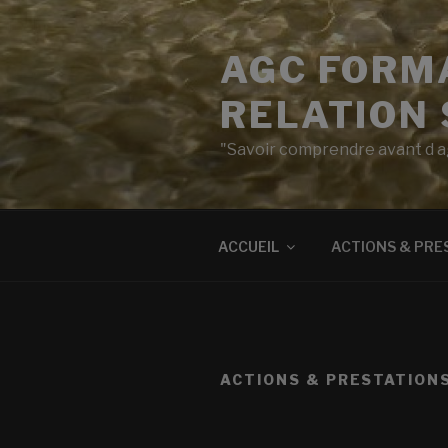
Aller
au
AGC FORMA
contenu
principal
RELATION 
"Savoir comprendre avant d a
ACCUEIL
ACTIONS & PRE
ACTIONS & PRESTATION