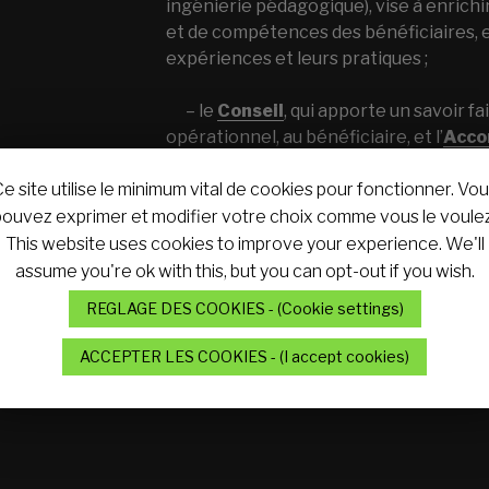
ingénierie pédagogique), vise à enrichi
et de compétences des bénéficiaires, e
expériences et leurs pratiques ;
– le
Conseil
, qui apporte un savoir fai
opérationnel, au bénéficiaire, et l’
Acco
qui combine les deux autres formes d’i
amener les bénéficiaires à être autonom
e site utilise le minimum vital de cookies pour fonctionner. Vo
après un temps d’apprentissage (format
pouvez exprimer et modifier votre choix comme vous le voulez
pratique (conseil) ;
This website uses cookies to improve your experience. We'll
assume you're ok with this, but you can opt-out if you wish.
La
Promotion
des éléments de connai
REGLAGE DES COOKIES - (Cookie settings)
émergent des réalisations, à travers u
par plus de 700 cas de conflits, et
diff
ACCEPTER LES COOKIES - (I accept cookies)
V.R.S.
.