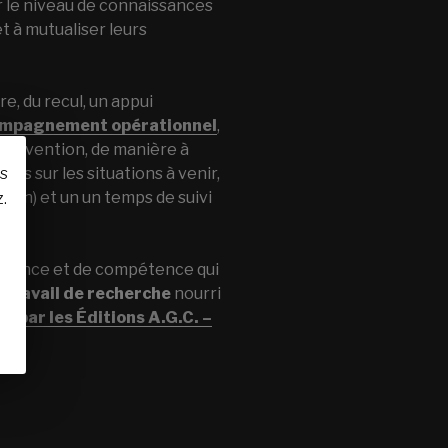
r le niveau de connaissances
t à mutualiser leurs
re, du recul, un appui
mpagnement opérationnel
,
ntervention, de manière à
es sur les situations à venir,
us
ion) et un un temps de suivi
.
ssance et de compétence qui
n
travail de recherche
nourri
usé
par les Éditions A.G.C. –